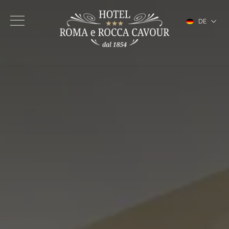
DE
IT
EN
FR
ES
Hotel
Zimmer
Services
Turiner Stadtzentrum
Galerie