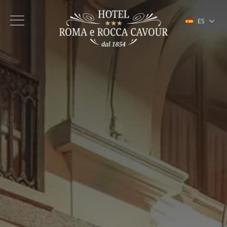
ES
IT
EN
FR
DE
Hotel
Habitaciones
Servicios
Centro de Turín
Galería