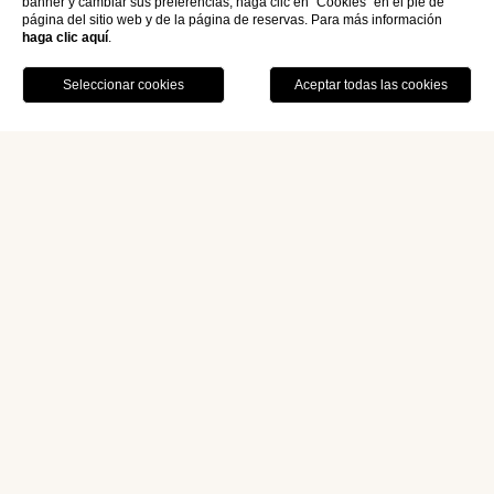
banner y cambiar sus preferencias, haga clic en “Cookies” en el pie de
página del sitio web y de la página de reservas. Para más información
haga clic aquí
.
Home
Contactos
Contactos
Piazza Carlo Felice, 60
10121 Turín - Italia
+39 0115612772
info@romarocca.it