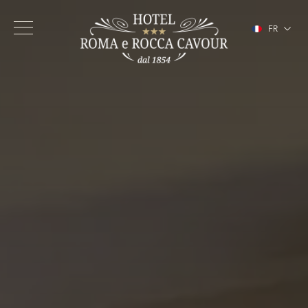
FR
IT
EN
DE
ES
Hôtel
Chambres
Services
Centre de Turin
Galerie