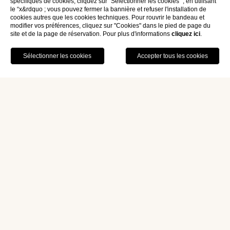
spécifiques de cookies, cliquez sur "Sélectionner les cookies" ; en utilisant
le “x&rdquo ; vous pouvez fermer la bannière et refuser l'installation de
cookies autres que les cookies techniques. Pour rouvrir le bandeau et
modifier vos préférences, cliquez sur "Cookies" dans le pied de page du
site et de la page de réservation. Pour plus d'informations
cliquez ici
.
Home
Chambres
Chambre Double Confort
Chambre Double
Confort
Les chambres Confort,
spacieuses
et
raffinées
, sont
meublées avec des pièces d’époque et rénovées
avec des
finitions de qualité
, tout en conservant les
stucs et les sols d’origine.