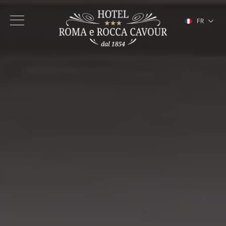
FR
IT
EN
DE
ES
Hôtel
Chambres
Services
Centre de Turin
Galerie