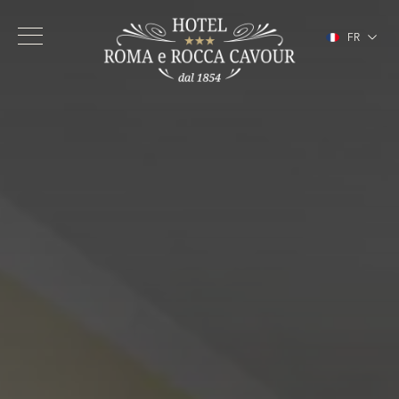
FR
IT
EN
DE
ES
Hôtel
Chambres
Services
Centre de Turin
Galerie