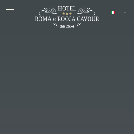
IT
EN
FR
DE
ES
Hotel
Camere
Servizi
Torino Centro
Gallery